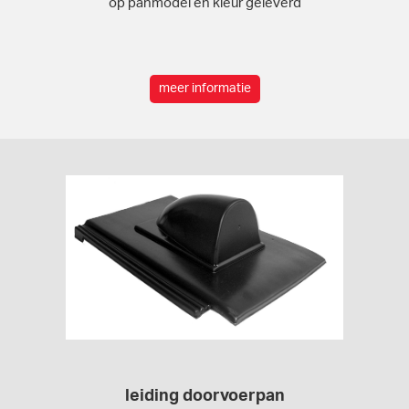
op panmodel en kleur geleverd
meer informatie
leiding doorvoerpan