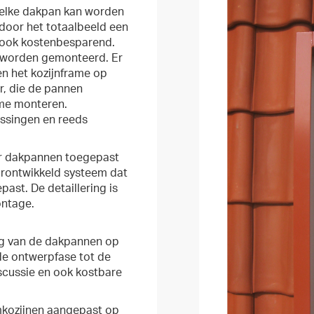
r elke dakpan kan worden
rdoor het totaalbeeld een
m ook kostenbesparend.
 worden gemonteerd. Er
en het kozijnframe op
, die de pannen
rame monteren.
assingen en reeds
r dakpannen toegepast
oorontwikkeld systeem dat
st. De detaillering is
ontage.
ing van de dakpannen op
 de ontwerpfase tot de
discussie en ook kostbare
mkozijnen aangepast op