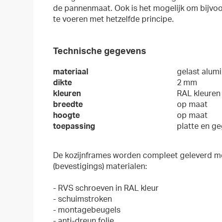
de pannenmaat. Ook is het mogelijk om bijvo
te voeren met hetzelfde principe.
Technische gegevens
materiaal
gelast alum
dikte
2 mm
kleuren
RAL kleure
breedte
op maat
hoogte
op maat
toepassing
platte en g
De kozijnframes worden compleet geleverd m
(bevestigings) materialen:
- RVS schroeven in RAL kleur
- schuimstroken
- montagebeugels
- anti-dreun folie