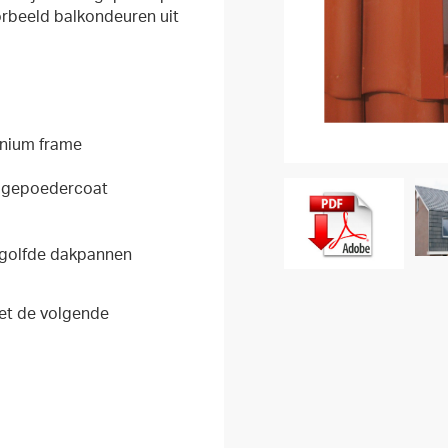
orbeeld balkondeuren uit
inium frame
n gepoedercoat
egolfde dakpannen
et de volgende