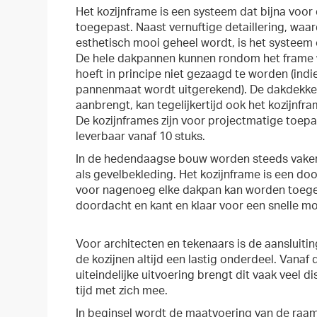
Het kozijnframe is een systeem dat bijna voo
toegepast. Naast vernuftige detaillering, waa
esthetisch mooi geheel wordt, is het systee
De hele dakpannen kunnen rondom het frame
hoeft in principe niet gezaagd te worden (indi
pannenmaat wordt uitgerekend). De dakdekker
aanbrengt, kan tegelijkertijd ook het kozijnf
De kozijnframes zijn voor projectmatige toep
leverbaar vanaf 10 stuks.
In de hedendaagse bouw worden steeds vake
als gevelbekleding. Het kozijnframe is een d
voor nagenoeg elke dakpan kan worden toegepa
doordacht en kant en klaar voor een snelle m
Voor architecten en tekenaars is de aansluit
de kozijnen altijd een lastig onderdeel. Vanaf
uiteindelijke uitvoering brengt dit vaak veel 
tijd met zich mee.
In beginsel wordt de maatvoering van de raa